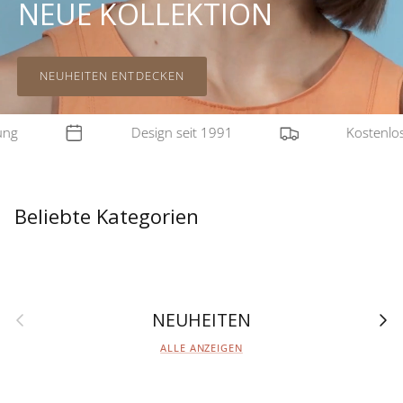
NEUE KOLLEKTION
NEUHEITEN ENTDECKEN
Design seit 1991
Kostenloser 
Ohrringe
Ar
ERFAHRE MEHR
ER
Beliebte Kategorien
Vorherige
Näch
NEUHEITEN
ALLE ANZEIGEN