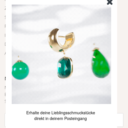
Zahlung und Versand
Schmuckpflege
FAQ
Impressum
Datenschutz
AGBs
Newsletter
Melde dich bei unserem Newsletter an und sei immer als
Erste über neue Farben und Kollektionen, Inspirationen,
Styling-Tipps und weitere Neuigkeiten informiert.
Erhalte deine Lieblingsschmuckstücke
direkt in deinem Posteingang