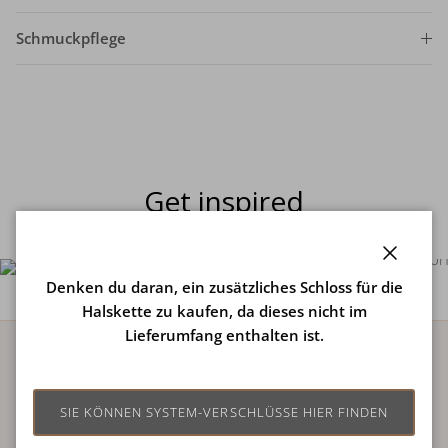
Schmuckpflege
Get inspired
Folge uns und werde Teil der Heinzendorff-Welt
Schließe
Denken du daran, ein zusätzliches Schloss für die
Halskette zu kaufen, da dieses nicht im
Lieferumfang enthalten ist.
Kontakt
Nordahl Andersen
SIE KÖNNEN SYSTEM-VERSCHLÜSSE HIER FINDEN
C/O Heide Heinzendorff