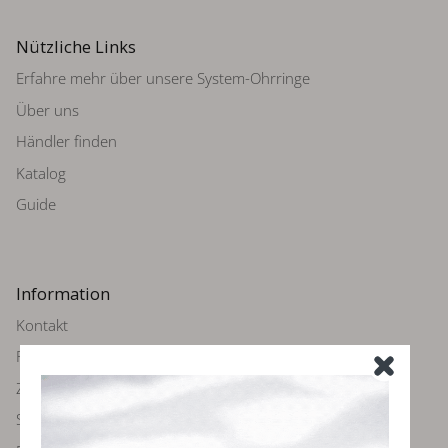
Nützliche Links
Erfahre mehr über unsere System-Ohrringe
Über uns
Händler finden
Katalog
Guide
Information
Kontakt
Rückgabe
Zahlung und Versand
Schmuckpflege