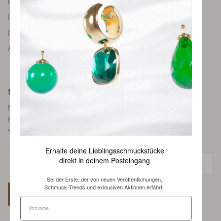
FAQ
Impressum
Datenschutz
AGBs
Newsletter
Melde dich bei unserem Newsletter an und sei immer als
Erste über neue Farben und Kollektionen, Inspirationen,
Styling-Tipps und weitere Neuigkeiten informiert.
Erhalte deine Lieblingsschmuckstücke
direkt in deinem Posteingang
Sei der Erste, der von neuen Veröffentlichungen,
Schmuck-Trends und exklusiven Aktionen erfährt.
ABONNIEREN