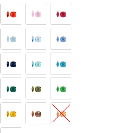
20
25
28
35
36
39
46
47
48
53
61
65
70
71
76