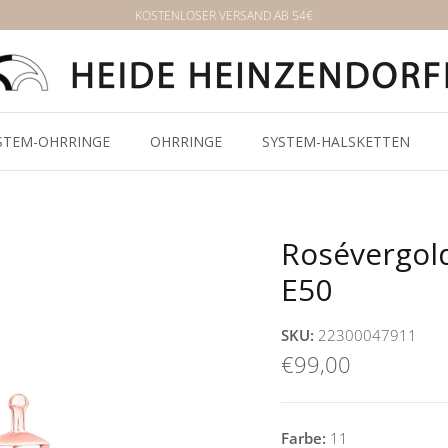
KOSTENLOSER VERSAND AB 54€
STEM-OHRRINGE
OHRRINGE
SYSTEM-HALSKETTEN
Rosévergol
E50
SKU:
22300047911
€99,00
Farbe:
11