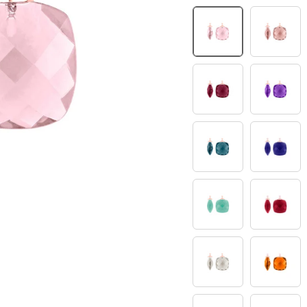
11
12
30
32
42
45
49
50
66
68