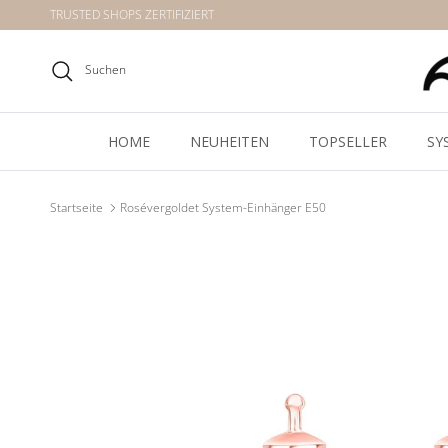
Direkt zum Inhalt
TRUSTED SHOPS ZERTIFIZIERT
Suchen
HOME
NEUHEITEN
TOPSELLER
SY
Startseite
Rosévergoldet System-Einhänger E50