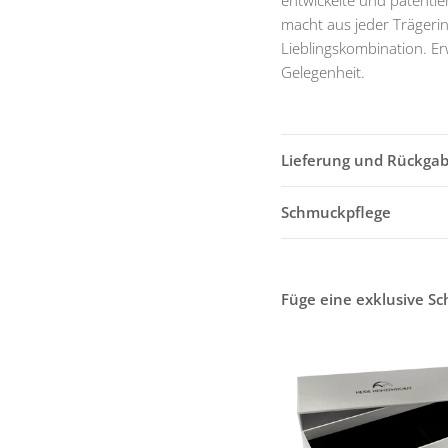
entwickelte und patenti
macht aus jeder Trägerin
Lieblingskombination. Er
Gelegenheit.
Lieferung und Rückga
Schmuckpflege
Füge eine exklusive S