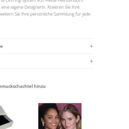
erte Ohrring-System von Heide Heinzendorff
 eine eigene Designerin. Kreieren Sie Ihre
weitern Sie Ihre persönliche Sammlung für jede
be
chmuckschachtel hinzu