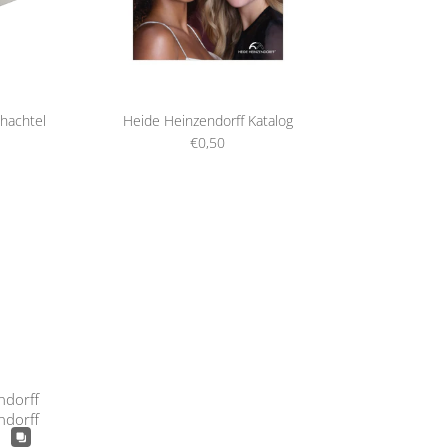
hachtel
Heide Heinzendorff Katalog
€0,50