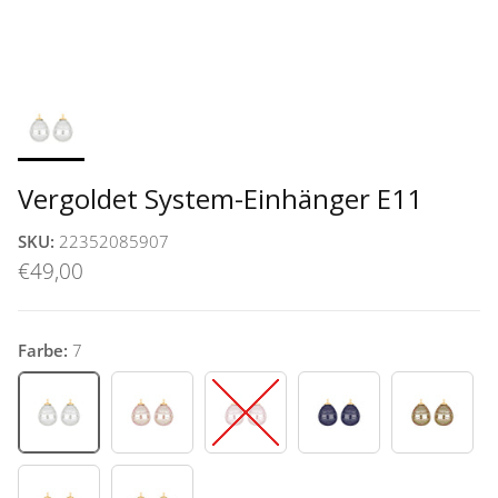
Vergoldet System-Einhänger E11
SKU:
22352085907
€49,00
Farbe:
7
7
11
13
46
72