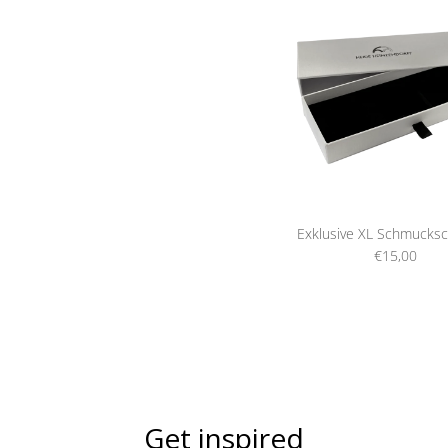
Exklusive XL Schmucksc
€15,00
Get inspired