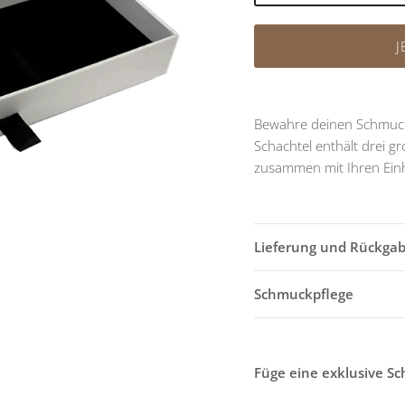
J
Bewahre deinen Schmuck 
Schachtel enthält
drei gr
zusammen mit Ihren
Ein
Lieferung und Rückga
Schmuckpflege
Füge eine exklusive S