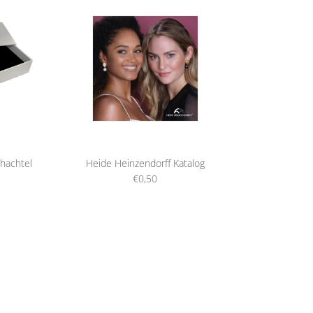
hachtel
Heide Heinzendorff Katalog
€0,50