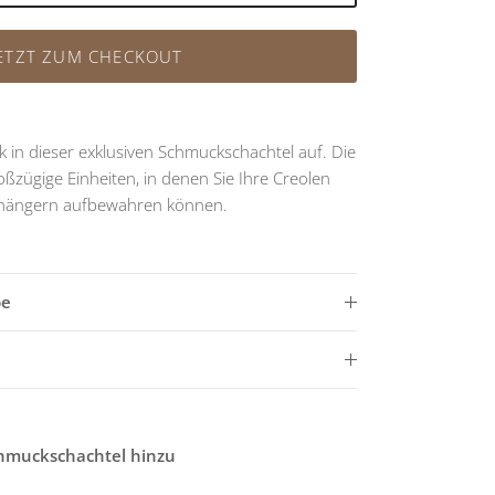
ETZT ZUM CHECKOUT
in dieser e
xklusiven Schmuckschachtel auf. Die
oßzügige Einheiten, in denen Sie Ihre Creolen
hängern
aufbewahren können.
be
chmuckschachtel hinzu