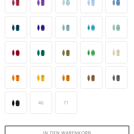
30
32
35
36
39
42
45
47
48
49
50
53
61
65
66
68
70
76
86
91
46
71
95
IN DEN WARENKORB