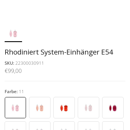
Rhodiniert System-Einhänger E54
SKU:
22300030911
€99,00
Farbe:
11
11
12
20
25
28