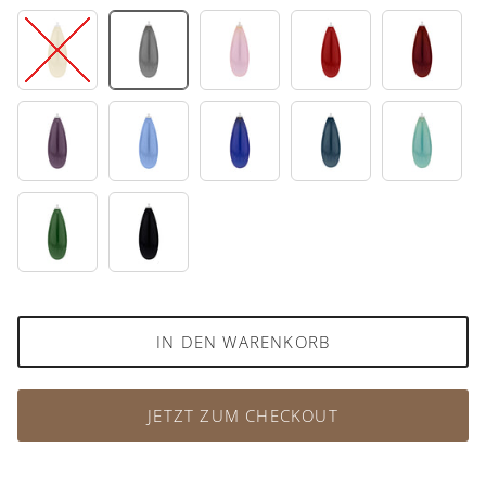
08
10
12
16
30
32
35
39
42
47
53
95
IN DEN WARENKORB
JETZT ZUM CHECKOUT