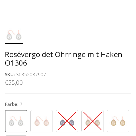
Rosévergoldet Ohrringe mit Haken
O1306
SKU:
30352087907
€55,00
Farbe:
7
7
11
46
72
73