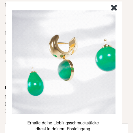
Rückgabe
Zahlung und Versand
Schmuckpflege
FAQ
Impressum
Datenschutz
AGBs
Newsletter
Melde dich bei unserem Newsletter an und sei immer als
Erste über neue Farben und Kollektionen, Inspirationen,
Styling-Tipps und weitere Neuigkeiten informiert.
Erhalte deine Lieblingsschmuckstücke
direkt in deinem Posteingang