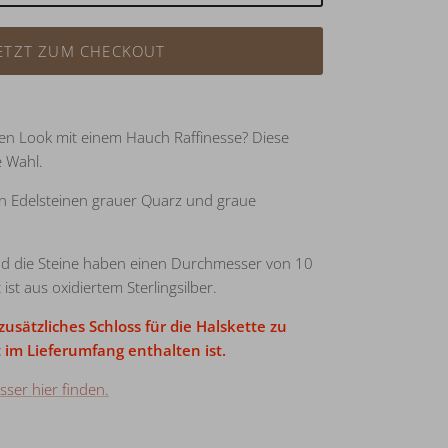
ETZT ZUM CHECKOUT
hen Look mit einem Hauch Raffinesse? Diese
e Wahl.
en Edelsteinen grauer Quarz und graue
nd die Steine haben einen Durchmesser von 10
st aus oxidiertem Sterlingsilber.
usätzliches Schloss für die Halskette zu
t im Lieferumfang enthalten ist.
ser hier finden.