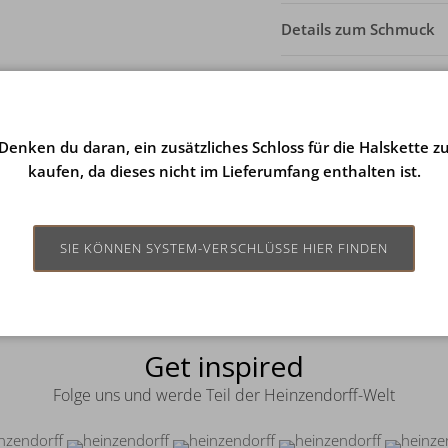
Details zum Schmuck
Lieferung und Rückga
Schmuckpflege
Denken du daran, ein zusätzliches Schloss für die Halskette z
kaufen, da dieses nicht im Lieferumfang enthalten ist.
SIE KÖNNEN SYSTEM-VERSCHLÜSSE HIER FINDEN
Get inspired
Folge uns und werde Teil der Heinzendorff-Welt