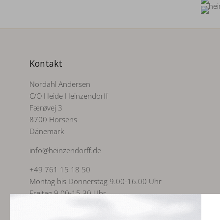
Kontakt
Nordahl Andersen
C/O Heide Heinzendorff
Færøvej 3
8700 Horsens
Dänemark
info@heinzendorff.de
+49 761 15 18 50
Montag bis Donnerstag 9.00-16.00 Uhr
Freitag 9.00-15.30 Uhr
USt-IdNr. 3007 4785