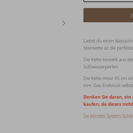
J
Nächste
Liebst du einen klassisc
Steinkette ist die perfekt
Die Kette besteht aus d
Süßwasserperlen.
Die Kette misst 45 cm u
mm. Das Endstück selbst i
Denken Sie daran, ein z
kaufen, da dieses nich
Sie können System-Schlös