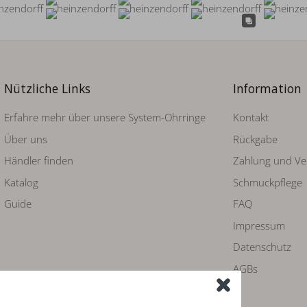
Nützliche Links
Information
Erfahre mehr über unsere System-Ohrringe
Kontakt
Über uns
Rückgabe
Händler finden
Zahlung und Ve
Katalog
Schmuckpflege
Guide
FAQ
Impressum
Datenschutz
AGBs