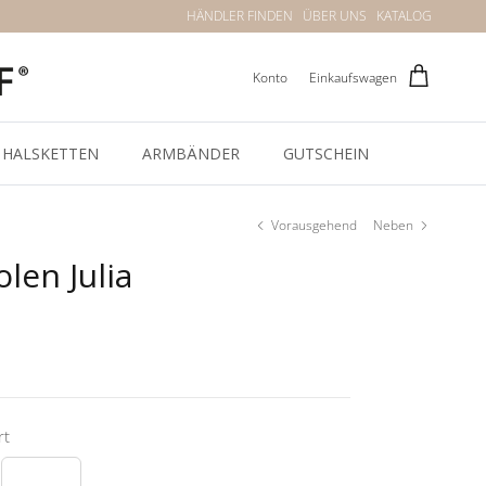
HÄNDLER FINDEN
ÜBER UNS
KATALOG
Konto
Einkaufswagen
HALSKETTEN
ARMBÄNDER
GUTSCHEIN
Vorausgehend
Neben
len Julia
rt