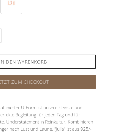
det
Rosévergoldet
IN DEN WARENKORB
ETZT ZUM CHECKOUT
 raffinierter U-Form ist unsere kleinste und
perfekte Begleitung für jeden Tag und für
e. Understatement in Reinkultur. Kombinieren
ger nach Lust und Laune. "Julia" ist aus 925/-