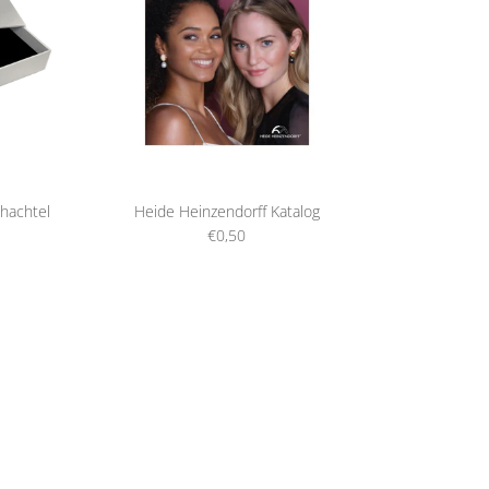
hachtel
Heide Heinzendorff Katalog
€0,50