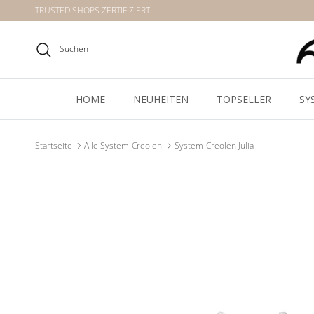
Direkt zum Inhalt
TRUSTED SHOPS ZERTIFIZIERT
Suchen
HOME
NEUHEITEN
TOPSELLER
SY
Startseite
Alle System-Creolen
System-Creolen Julia