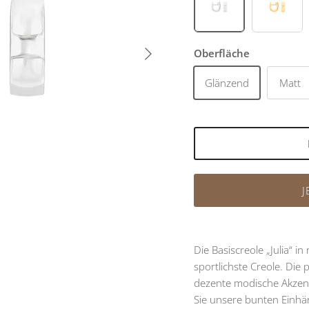
Rhodiniert
Vergol
Nächste
Oberfläche
Glänzend
Matt
J
Die Basiscreole „Julia“ in
sportlichste Creole. Die 
dezente modische Akzent
Sie unsere bunten Einhän