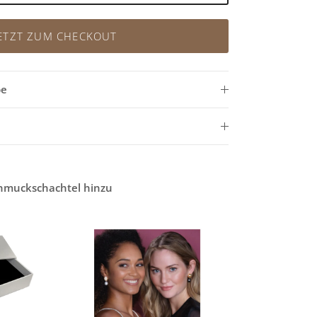
ETZT ZUM CHECKOUT
be
chmuckschachtel hinzu