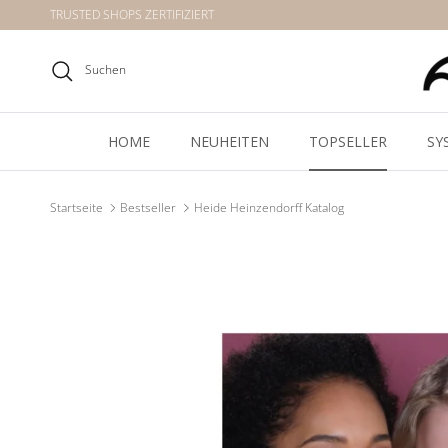
Direkt zum Inhalt
TRUSTED SHOPS ZERTIFIZIERT
Suchen
HOME
NEUHEITEN
TOPSELLER
SY
Startseite
Bestseller
Heide Heinzendorff Katalog