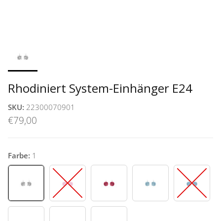
Rhodiniert System-Einhänger E24
SKU:
22300070901
€79,00
Farbe:
1
1
11
15
36
40