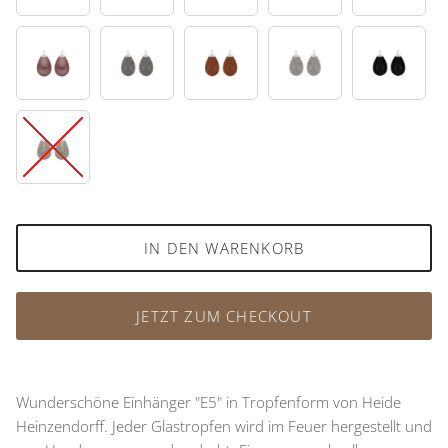
87
88
89
92
95
97
IN DEN WARENKORB
JETZT ZUM CHECKOUT
Wunderschöne Einhänger "E5" in Tropfenform von Heide
Heinzendorff. Jeder Glastropfen wird im Feuer hergestellt und