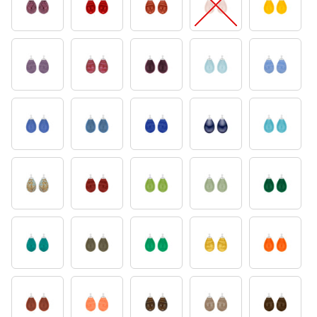
15
16
17
24
25
27
28
32
35
36
39
42
45
46
48
49
50
51
52
53
58
61
65
66
68
70
75
83
84
85