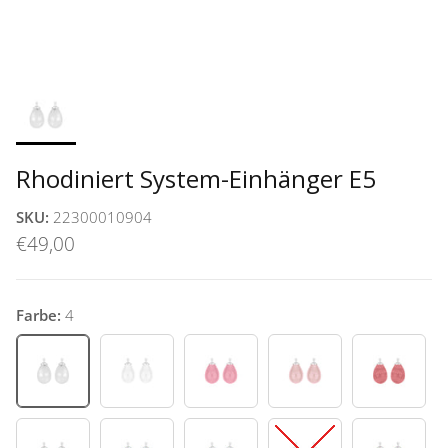
Rhodiniert System-Einhänger E5
SKU:
22300010904
€49,00
Farbe:
4
4
9
11
12
13