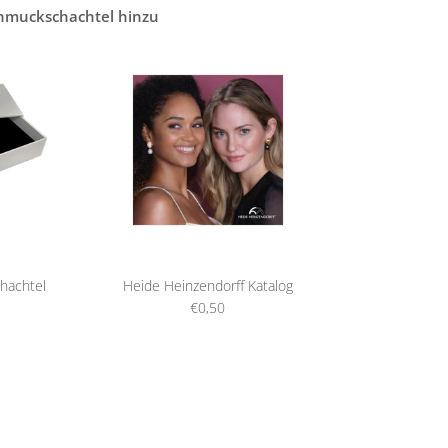
chmuckschachtel hinzu
hachtel
Heide Heinzendorff Katalog
€0,50