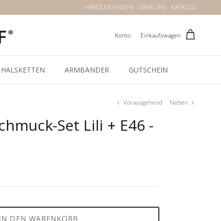
HÄNDLER FINDEN
ÜBER UNS
KATALOG
Konto
Einkaufswagen
HALSKETTEN
ARMBÄNDER
GUTSCHEIN
Vorausgehend
Neben
chmuck-Set Lili + E46 -
IN DEN WARENKORB