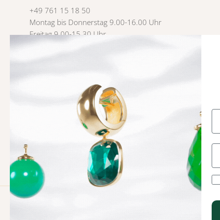
+49 761 15 18 50
Montag bis Donnerstag 9.00-16.00 Uhr
Freitag 9.00-15.30 Uhr
USt-IdNr. 3007 4785
Vertrag hier widerrufen
Facebook
YouTube
Instagram
TikTok
Pinterest
© 2026
Heinzendorff
.