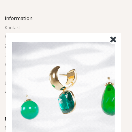
Information
Kontakt
Rückgabe
Zahlung und Versand
Schmuckpflege
FAQ
Impressum
Datenschutz
AGBs
Newsletter
Melde dich bei unserem Newsletter an und sei immer als