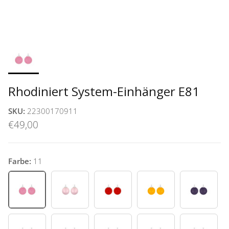
Rhodiniert System-Einhänger E81
SKU:
22300170911
€49,00
Farbe:
11
11
12
16
25
32