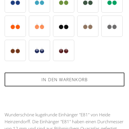
45
48
51
53
65
68
75
95
84
88
89
46
87
IN DEN WARENKORB
Wunderschöne kugelrunde Einhänger "E81" von Heide
Heinzendorff. Die Einhänger "E81" haben einen Durchmesser
von 12 mm und sind aus Böhmischem Quarzglas gefertigt.