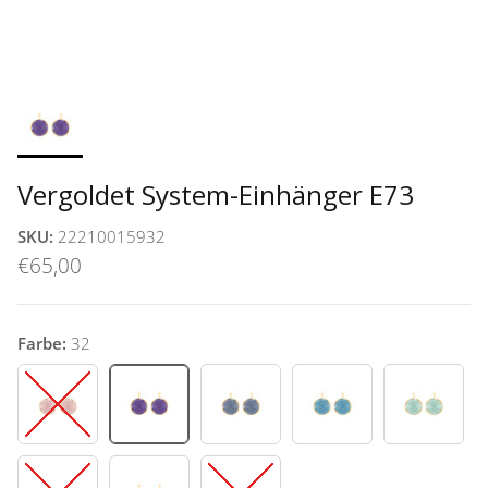
Vergoldet System-Einhänger E73
SKU:
22210015932
€65,00
Farbe:
32
11
32
42
47
53