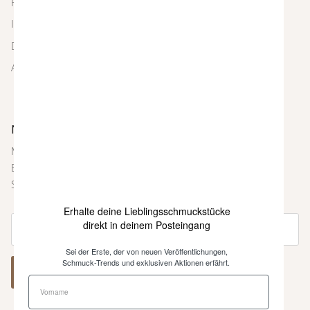
FAQ
Impressum
Datenschutz
AGBs
Newsletter
Melde dich bei unserem Newsletter an und sei immer als
Erste über neue Farben und Kollektionen, Inspirationen,
Styling-Tipps und weitere Neuigkeiten informiert.
Erhalte deine Lieblingsschmuckstücke
direkt in deinem Posteingang
Sei der Erste, der von neuen Veröffentlichungen,
Schmuck-Trends und exklusiven Aktionen erfährt.
ABONNIEREN