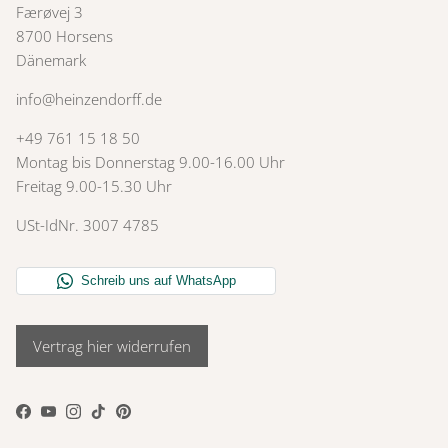
Færøvej 3
8700 Horsens
Dänemark
info@heinzendorff.de
+49 761 15 18 50
Montag bis Donnerstag 9.00-16.00 Uhr
Freitag 9.00-15.30 Uhr
USt-IdNr. 3007 4785
Vertrag hier widerrufen
Facebook
YouTube
Instagram
TikTok
Pinterest