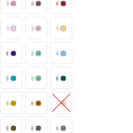
11
13
14
22
24
25
32
35
37
47
53
59
66
69
70
86
90
91