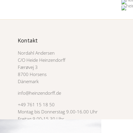
Kontakt
Nordahl Andersen
C/O Heide Heinzendorff
Færøvej 3
8700 Horsens
Dänemark
info@heinzendorff.de
+49 761 15 18 50
Montag bis Donnerstag 9.00-16.00 Uhr
Freitag 9.00-15.30 Uhr
USt-IdNr. 3007 4785