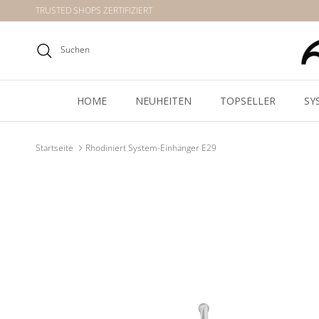
Direkt zum Inhalt
TRUSTED SHOPS ZERTIFIZIERT
Suchen
HOME
NEUHEITEN
TOPSELLER
SY
Startseite
Rhodiniert System-Einhänger E29