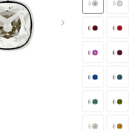
1
4
Nächste
15
20
28
30
39
42
60
61
75
76