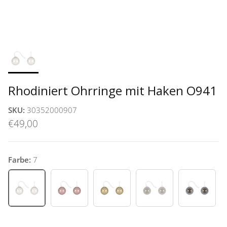
Rhodiniert Ohrringe mit Haken O941
SKU:
30352000907
€49,00
Farbe:
7
7
11
74
93
94