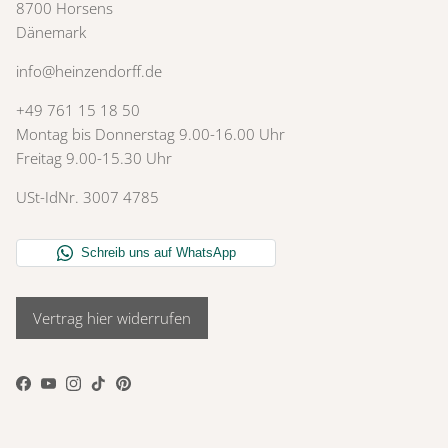
8700 Horsens
Dänemark
info@heinzendorff.de
+49 761 15 18 50
Montag bis Donnerstag 9.00-16.00 Uhr
Freitag 9.00-15.30 Uhr
USt-IdNr. 3007 4785
Vertrag hier widerrufen
Facebook
YouTube
Instagram
TikTok
Pinterest