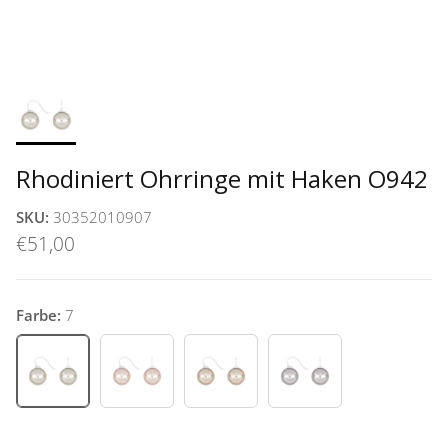
Rhodiniert Ohrringe mit Haken O942
SKU:
30352010907
€51,00
Farbe:
7
7
11
73
93