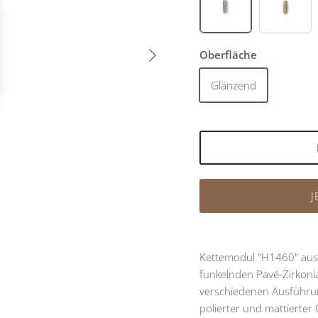
Rhodiniert
Vergol
Nächste
Oberfläche
Glänzend
J
Kettemodul "H1460" aus 
funkelnden Pavé-Zirkonia
verschiedenen Ausführun
polierter und mattierter 