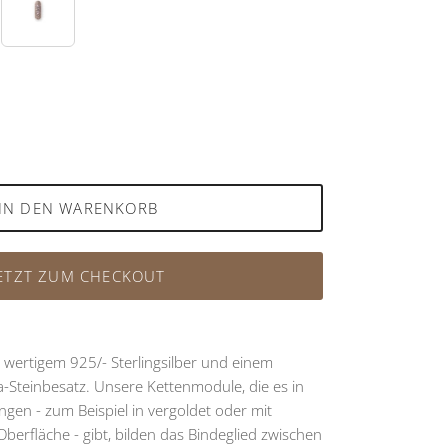
det
Rosévergoldet
IN DEN WARENKORB
ETZT ZUM CHECKOUT
wertigem 925/- Sterlingsilber und einem
-Steinbesatz. Unsere Kettenmodule, die es in
gen - zum Beispiel in vergoldet oder mit
Oberfläche - gibt, bilden das Bindeglied zwischen