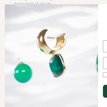
Freitag 9.00-15.30 Uhr
USt-IdNr. 3007 4785
Vertrag hier widerrufen
Facebook
YouTube
Instagram
TikTok
Pinterest
© 2026
Heinzendorff
.