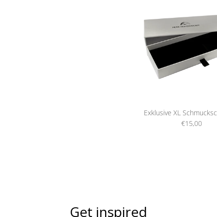
Exklusive XL Schmucksc
€15,00
Get inspired