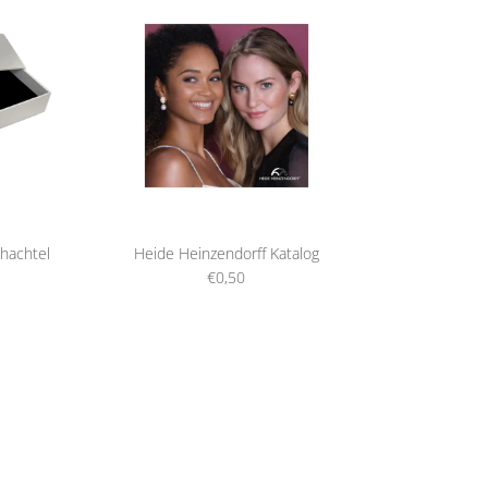
hachtel
Heide Heinzendorff Katalog
€0,50