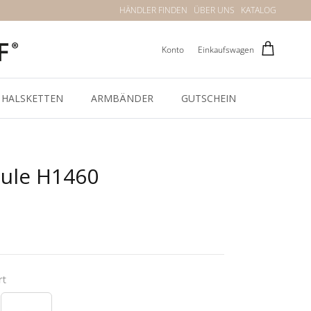
HÄNDLER FINDEN
ÜBER UNS
KATALOG
Konto
Einkaufswagen
HALSKETTEN
ARMBÄNDER
GUTSCHEIN
ule H1460
rt