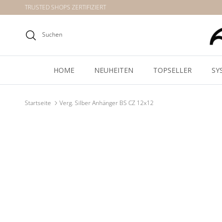
Direkt zum Inhalt
TRUSTED SHOPS ZERTIFIZIERT
Suchen
HOME
NEUHEITEN
TOPSELLER
SY
Startseite
Verg. Silber Anhänger BS CZ 12x12