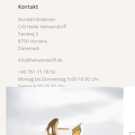
Kontakt
Nordahl Andersen
C/O Heide Heinzendorff
Færøvej 3
8700 Horsens
Dänemark
info@heinzendorff.de
+49 761 15 18 50
Montag bis Donnerstag 9.00-16.00 Uhr
Freitag 9.00-15.30 Uhr
USt-IdNr. 3007 4785
Vertrag hier widerrufen