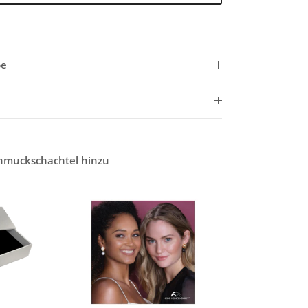
be
chmuckschachtel hinzu