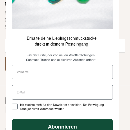
Newsletter
Melde dich bei unserem Newsletter an und sei immer als
Erste über neue Farben und Kollektionen, Inspirationen,
Styling-Tipps und weitere Neuigkeiten informiert.
Erhalte deine Lieblingsschmuckstücke
direkt in deinem Posteingang
Sei der Erste, der von neuen Veröffentlichungen,
Schmuck-Trends und exklusiven Aktionen erfährt.
ABONNIEREN
Ich möchte mich für den Newsletter anmelden. Die Einwilligung
kann jederzeit widerrufen werden.
Abonnieren
© 2026
Heinzendorff
.