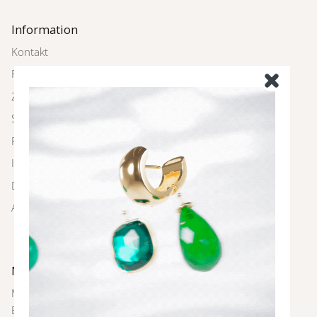
Information
Kontakt
Rückgabe
Zahlung und Versand
Schmuckpflege
FAQ
Impressum
Datenschutz
AGBs
Newsletter
Melde dich bei unserem Newsletter an und sei immer als
Erste über neue Farben und Kollektionen, Inspirationen,