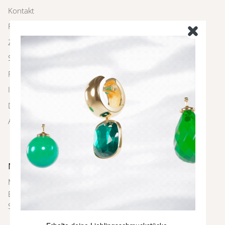
Kontakt
Rückgabe
Zahlung und Versand
Schmuckpflege
FAQ
Impressum
Datenschutz
AGBs
Newsletter
Melde dich bei unserem Newsletter an und sei immer als
Erste über neue Farben und Kollektionen, Inspirationen,
Styling-Tipps und weitere Neuigkeiten informiert.