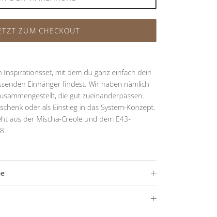
ETZT ZUM CHECKOUT
n Inspirationsset, mit dem du ganz einfach dein
ssenden Einhänger findest. Wir haben nämlich
usammengestellt, die gut zueinanderpassen.
Geschenk oder als Einstieg in das System-Konzept.
eht aus der Mischa-Creole und dem E43-
8.
be