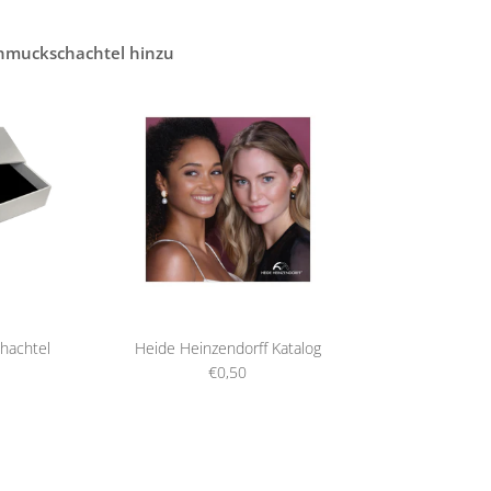
chmuckschachtel hinzu
hachtel
Heide Heinzendorff Katalog
€0,50