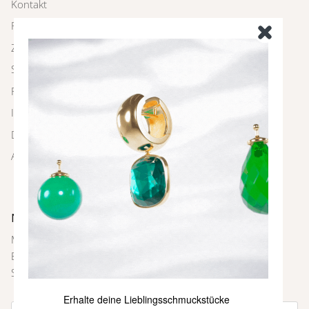
Kontakt
Rückgabe
Zahlung und Versand
Schmuckpflege
FAQ
Impressum
Datenschutz
AGBs
Newsletter
Melde dich bei unserem Newsletter an und sei immer als
Erste über neue Farben und Kollektionen, Inspirationen,
Styling-Tipps und weitere Neuigkeiten informiert.
Erhalte deine Lieblingsschmuckstücke