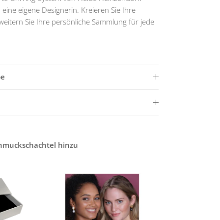
 eine eigene Designerin. Kreieren Sie Ihre
weitern Sie Ihre persönliche Sammlung für jede
be
chmuckschachtel hinzu