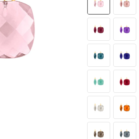
11
12
30
32
42
45
49
50
66
68
86
91