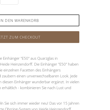
IN DEN WARENKORB
ETZT ZUM CHECKOUT
e Einhänger "E50" aus Quarzglas in
Heide Heinzendorff. Die Einhänger "E50" haben
e einzelnen Facetten des Einhängers
und zaubern einen unverwechselbaren Look. Jede
h diesen Einhänger wunderbar ergänzt. In vielen
 erhältlich - kombinieren Sie nach Lust und
ln Sie sich immer wieder neu! Das vor 15 Jahren
erte Ohrring-System von Heide Heinzendorff