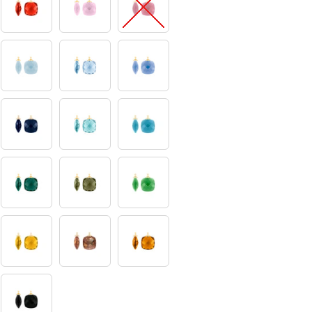
20
25
28
35
36
39
46
47
48
53
61
65
70
71
76
95