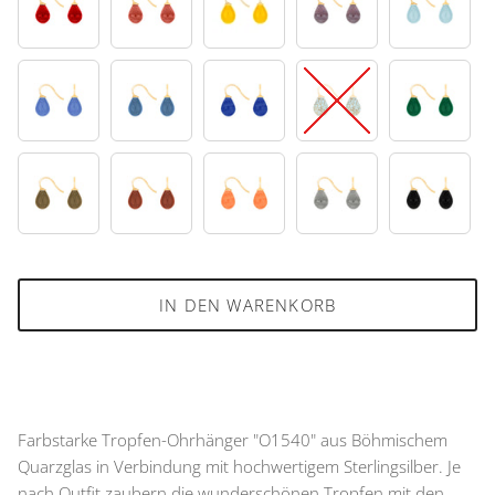
16
17
25
27
35
39
42
45
49
53
61
70
75
92
95
IN DEN WARENKORB
Farbstarke Tropfen-Ohrhänger "O1540" aus Böhmischem
Quarzglas in Verbindung mit hochwertigem Sterlingsilber. Je
nach Outfit zaubern die wunderschönen Tropfen mit den