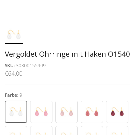
Vergoldet Ohrringe mit Haken O1540
SKU:
30300155909
€64,00
Farbe:
9
9
11
12
13
15