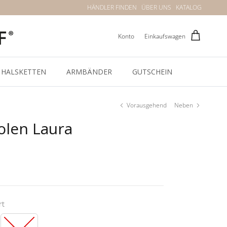
HÄNDLER FINDEN
ÜBER UNS
KATALOG
Konto
Einkaufswagen
HALSKETTEN
ARMBÄNDER
GUTSCHEIN
Vorausgehend
Neben
olen Laura
rt