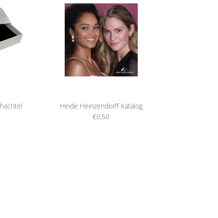
hachtel
Heide Heinzendorff Katalog
€0,50