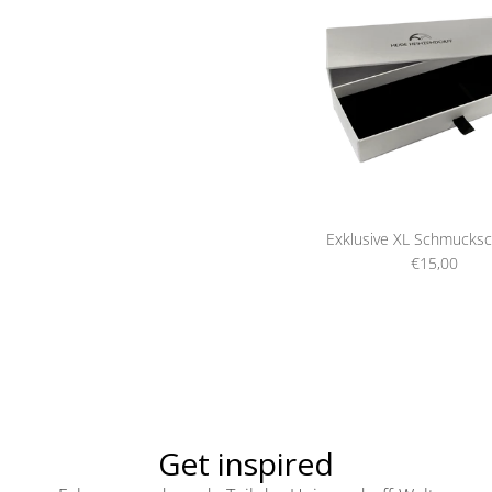
Exklusive XL Schmucksc
€15,00
Get inspired