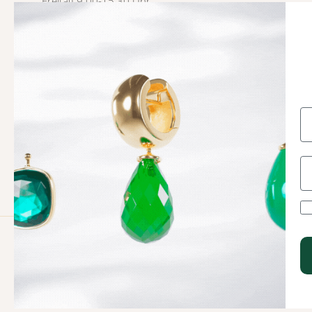
Freitag 9.00-15.30 Uhr
USt-IdNr. 3007 4785
Vertrag hier widerrufen
Facebook
YouTube
Instagram
TikTok
Pinterest
© 2026
Heinzendorff
.