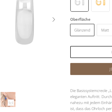
Rhodiniert
Vergol
Nächste
Oberfläche
Glänzend
Matt
J
Die Basissystemcreole „L
eleganten Auftritt. Durch 
nahezu mit jedem Einhän
ist, dass das Ohrloch per